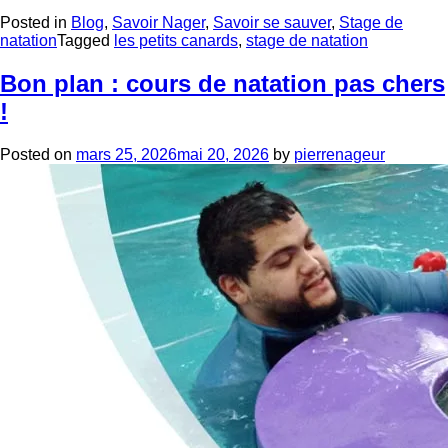
Posted in
Blog
,
Savoir Nager
,
Savoir se sauver
,
Stage de
natation
Tagged
les petits canards
,
stage de natation
Bon plan : cours de natation pas chers
!
Posted on
mars 25, 2026
mai 20, 2026
by
pierrenageur