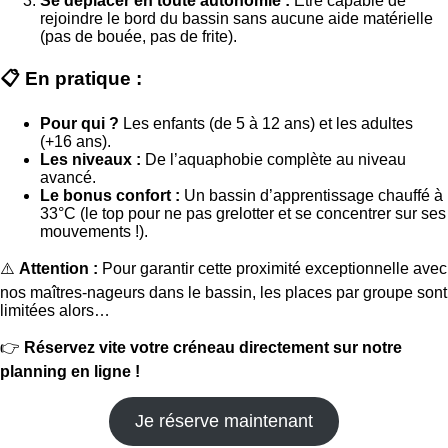
Se déplacer en toute autonomie :
Être capable de
rejoindre le bord du bassin sans aucune aide matérielle
(pas de bouée, pas de frite).
📋 En pratique :
Pour qui ?
Les enfants (de 5 à 12 ans) et les adultes
(+16 ans).
Les niveaux :
De l’aquaphobie complète au niveau
avancé.
Le bonus confort :
Un bassin d’apprentissage chauffé à
33°C (le top pour ne pas grelotter et se concentrer sur ses
mouvements !).
⚠️
Attention :
Pour garantir cette proximité exceptionnelle avec
nos maîtres-nageurs dans le bassin, les places par groupe sont
limitées alors…
👉
Réservez vite votre créneau directement sur notre
planning en ligne !
Je réserve maintenant