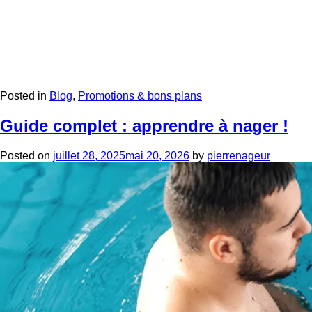
Posted in
Blog
,
Promotions & bons plans
Guide complet : apprendre à nager !
Posted on
juillet 28, 2025
mai 20, 2026
by
pierrenageur