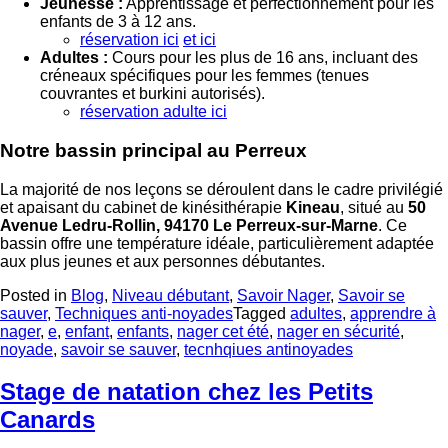
Jeunesse :
Apprentissage et perfectionnement pour les
enfants de 3 à 12 ans.
réservation ici
et ici
Adultes :
Cours pour les plus de 16 ans, incluant des
créneaux spécifiques pour les femmes (tenues
couvrantes et burkini autorisés).
réservation adulte ici
Notre bassin principal au Perreux
La majorité de nos leçons se déroulent dans le cadre privilégié
et apaisant du cabinet de kinésithérapie
Kineau
, situé au
50
Avenue Ledru-Rollin, 94170 Le Perreux-sur-Marne
. Ce
bassin offre une température idéale, particulièrement adaptée
aux plus jeunes et aux personnes débutantes.
Posted in
Blog
,
Niveau débutant
,
Savoir Nager
,
Savoir se
sauver
,
Techniques anti-noyades
Tagged
adultes
,
apprendre à
nager
,
e
,
enfant
,
enfants
,
nager cet été
,
nager en sécurité
,
noyade
,
savoir se sauver
,
tecnhqiues antinoyades
Stage de natation chez les Petits
Canards