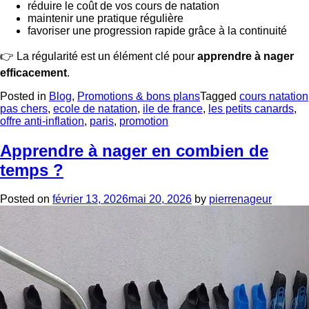
réduire le coût de vos cours de natation
maintenir une pratique régulière
favoriser une progression rapide grâce à la continuité
👉 La régularité est un élément clé pour
apprendre à nager
efficacement
.
Posted in
Blog
,
Promotions & bons plans
Tagged
cours natation
pas chers
,
ecole de natation
,
ile de france
,
les petits canards
,
offre anti-inflation
,
paris
,
promotion
Apprendre à nager en combien de
temps ?
Posted on
février 13, 2026
mai 20, 2026
by
pierrenageur