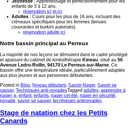
Jeunesse :
Apprentissage et perfectionnement pour les
enfants de 3 à 12 ans.
réservation ici
et ici
Adultes :
Cours pour les plus de 16 ans, incluant des
créneaux spécifiques pour les femmes (tenues
couvrantes et burkini autorisés).
réservation adulte ici
Notre bassin principal au Perreux
La majorité de nos leçons se déroulent dans le cadre privilégié
et apaisant du cabinet de kinésithérapie
Kineau
, situé au
50
Avenue Ledru-Rollin, 94170 Le Perreux-sur-Marne
. Ce
bassin offre une température idéale, particulièrement adaptée
aux plus jeunes et aux personnes débutantes.
Posted in
Blog
,
Niveau débutant
,
Savoir Nager
,
Savoir se
sauver
,
Techniques anti-noyades
Tagged
adultes
,
apprendre à
nager
,
e
,
enfant
,
enfants
,
nager cet été
,
nager en sécurité
,
noyade
,
savoir se sauver
,
tecnhqiues antinoyades
Stage de natation chez les Petits
Canards