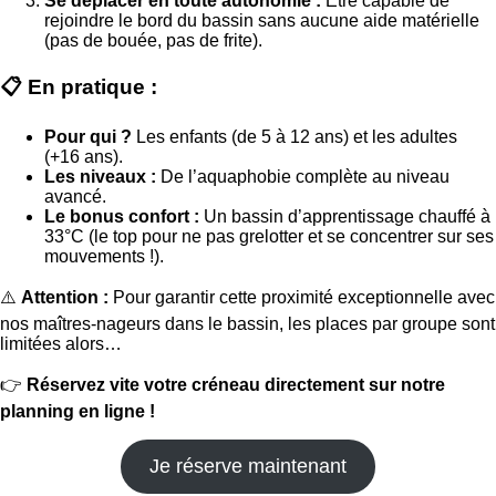
Se déplacer en toute autonomie :
Être capable de
rejoindre le bord du bassin sans aucune aide matérielle
(pas de bouée, pas de frite).
📋 En pratique :
Pour qui ?
Les enfants (de 5 à 12 ans) et les adultes
(+16 ans).
Les niveaux :
De l’aquaphobie complète au niveau
avancé.
Le bonus confort :
Un bassin d’apprentissage chauffé à
33°C (le top pour ne pas grelotter et se concentrer sur ses
mouvements !).
⚠️
Attention :
Pour garantir cette proximité exceptionnelle avec
nos maîtres-nageurs dans le bassin, les places par groupe sont
limitées alors…
👉
Réservez vite votre créneau directement sur notre
planning en ligne !
Je réserve maintenant