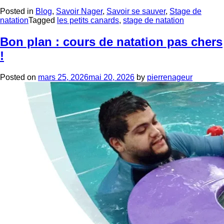
Posted in
Blog
,
Savoir Nager
,
Savoir se sauver
,
Stage de
natation
Tagged
les petits canards
,
stage de natation
Bon plan : cours de natation pas chers
!
Posted on
mars 25, 2026
mai 20, 2026
by
pierrenageur