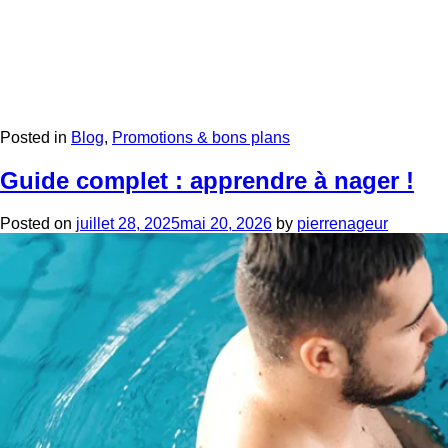
Posted in
Blog
,
Promotions & bons plans
Guide complet : apprendre à nager !
Posted on
juillet 28, 2025
mai 20, 2026
by
pierrenageur