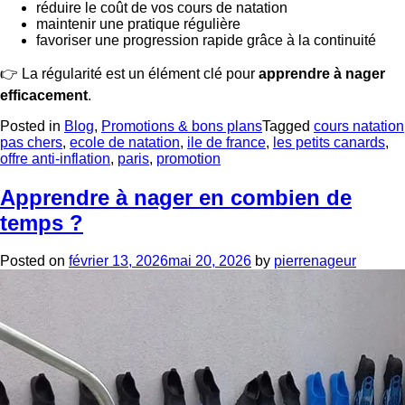
réduire le coût de vos cours de natation
maintenir une pratique régulière
favoriser une progression rapide grâce à la continuité
👉 La régularité est un élément clé pour
apprendre à nager
efficacement
.
Posted in
Blog
,
Promotions & bons plans
Tagged
cours natation
pas chers
,
ecole de natation
,
ile de france
,
les petits canards
,
offre anti-inflation
,
paris
,
promotion
Apprendre à nager en combien de
temps ?
Posted on
février 13, 2026
mai 20, 2026
by
pierrenageur