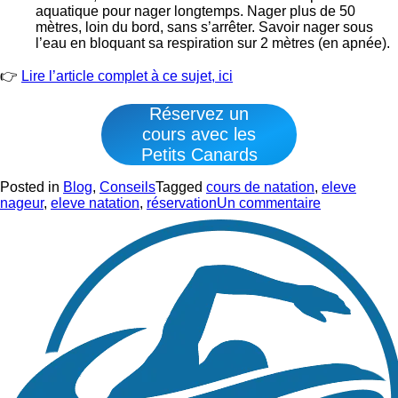
aquatique pour nager longtemps. Nager plus de 50
mètres, loin du bord, sans s’arrêter. Savoir nager sous
l’eau en bloquant sa respiration sur 2 mètres (en apnée).
👉
Lire l’article complet à ce sujet, ici
Réservez un
cours avec les
Petits Canards
Posted in
Blog
,
Conseils
Tagged
cours de natation
,
eleve
sur
nageur
,
eleve natation
,
réservation
Un commentaire
Réserver
un
cours
de
natation