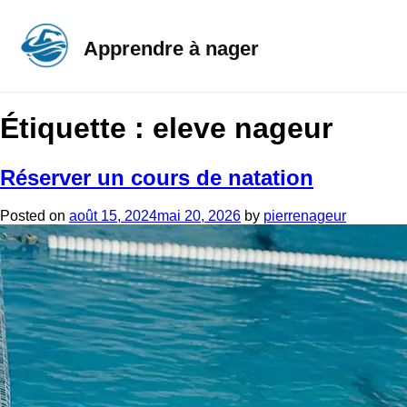
Apprendre à nager
Étiquette :
eleve nageur
Réserver un cours de natation
Posted on
août 15, 2024
mai 20, 2026
by
pierrenageur