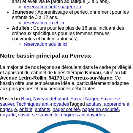
ans) et éveil via le jardin aquatique (3 à 5 ans).
réservation bébé nageur ici
Jeunesse :
Apprentissage et perfectionnement pour les
enfants de 3 à 12 ans.
réservation ici
et ici
Adultes :
Cours pour les plus de 16 ans, incluant des
créneaux spécifiques pour les femmes (tenues
couvrantes et burkini autorisés).
réservation adulte ici
Notre bassin principal au Perreux
La majorité de nos leçons se déroulent dans le cadre privilégié
et apaisant du cabinet de kinésithérapie
Kineau
, situé au
50
Avenue Ledru-Rollin, 94170 Le Perreux-sur-Marne
. Ce
bassin offre une température idéale, particulièrement adaptée
aux plus jeunes et aux personnes débutantes.
Posted in
Blog
,
Niveau débutant
,
Savoir Nager
,
Savoir se
sauver
,
Techniques anti-noyades
Tagged
adultes
,
apprendre à
nager
,
e
,
enfant
,
enfants
,
nager cet été
,
nager en sécurité
,
noyade
,
savoir se sauver
,
tecnhqiues antinoyades